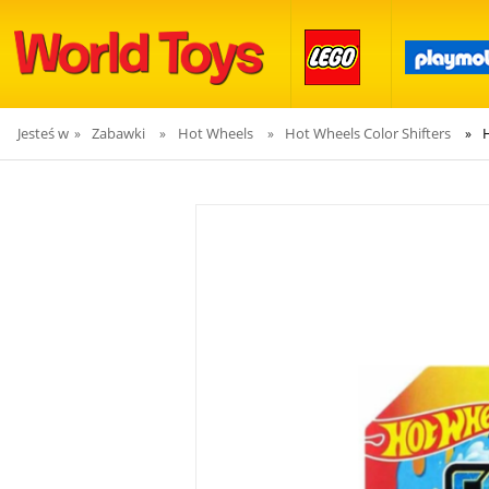
Jesteś w
Zabawki
Hot Wheels
Hot Wheels Color Shifters
»
»
»
»