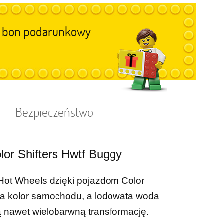
im bon podarunkowy
Bezpieczeństwo
r Shifters Hwtf Buggy
ot Wheels dzięki pojazdom Color
enia kolor samochodu, a lodowata woda
ą nawet wielobarwną transformację.