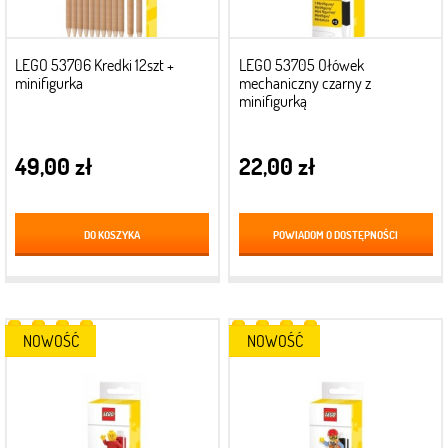
LEGO 53706 Kredki 12szt +
LEGO 53705 Ołówek
minifigurka
mechaniczny czarny z
minifigurką
49,00 zł
22,00 zł
DO KOSZYKA
POWIADOM O DOSTĘPNOŚCI
NOWOŚĆ
NOWOŚĆ