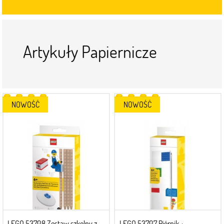
Artykuły Papiernicze
NOWOŚĆ
NOWOŚĆ
LEGO 53708 Zestaw szkolny z
LEGO 53707 Piórnik +