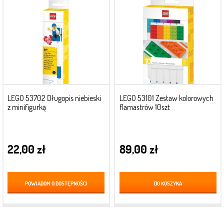
LEGO 53702 Długopis niebieski
LEGO 53101 Zestaw kolorowych
z minifigurką
flamastrów 10szt
22,00 zł
89,00 zł
POWIADOM O DOSTĘPNOŚCI
DO KOSZYKA