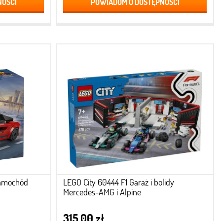
NOŚCI
POWIADOM O DOSTĘPNOŚCI
samochód
LEGO City 60444 F1 Garaż i bolidy
Mercedes-AMG i Alpine
315,00 zł