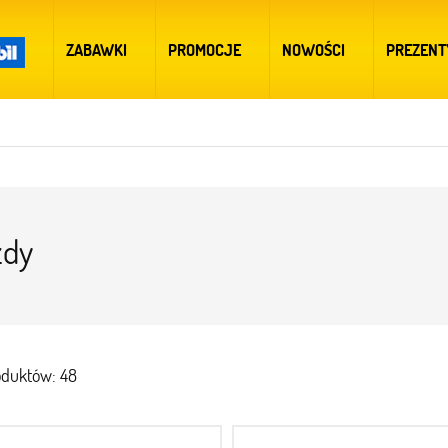
ZABAWKI
PROMOCJE
NOWOŚCI
PREZENT
zdy
oduktów: 48