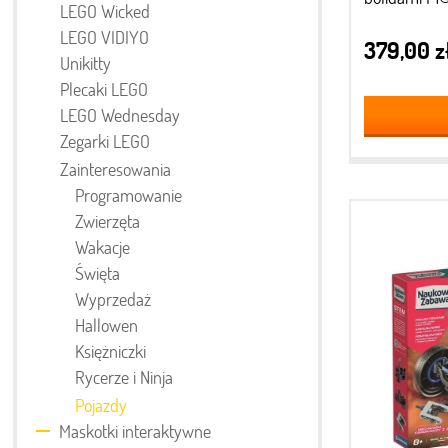
LEGO Wicked
LEGO VIDIYO
379,00 z
Unikitty
Plecaki LEGO
LEGO Wednesday
Zegarki LEGO
Zainteresowania
Programowanie
Zwierzęta
Wakacje
Święta
Wyprzedaż
Hallowen
Księżniczki
Rycerze i Ninja
Pojazdy
Maskotki interaktywne