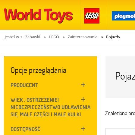
Jesteś w
Zabawki
LEGO
Zainteresowania
Pojazdy
»
»
»
»
Opcje przeglądania
Poja
PRODUCENT
WIEK : OSTRZEŻENIE!
NIEBEZPIECZEŃSTWO UDŁAWIENIA
Znaleziono pr
SIĘ. MAŁE CZĘŚCI I MAŁE KULKI.
DOSTĘPNOŚĆ