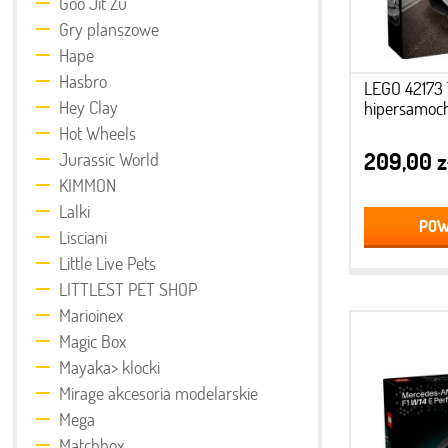
Goo Jit Zu
Gry planszowe
Hape
Hasbro
LEGO 42173
Hey Clay
hipersamoch
Hot Wheels
209,00 z
Jurassic World
KIMMON
Lalki
POW
Lisciani
Little Live Pets
LITTLEST PET SHOP
Marioinex
Magic Box
Mayaka> klocki
Mirage akcesoria modelarskie
Mega
Matchbox