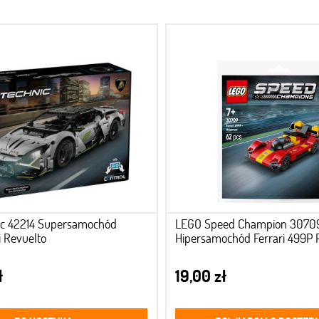
ic 42214 Supersamochód
LEGO Speed Champion 3070
 Revuelto
Hipersamochód Ferrari 499P 
ł
19,00 zł