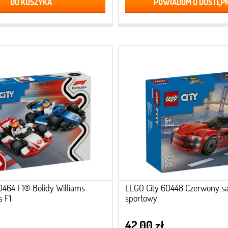
DO KOSZYKA
POWIADOM O DOSTĘP
0464 F1® Bolidy Williams
LEGO City 60448 Czerwony 
s F1
sportowy
42,00 zł