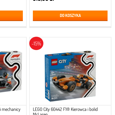
DO KOSZYKA
-15%
 i mechanicy
LEGO City 60442 F1® Kierowca i bolid
McLaren