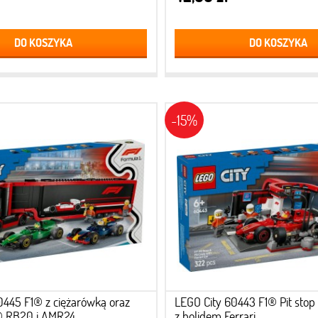
DO KOSZYKA
DO KOSZYKA
-15%
0445 F1® z ciężarówką oraz
LEGO City 60443 F1® Pit stop
® RB20 i AMR24
z bolidem Ferrari