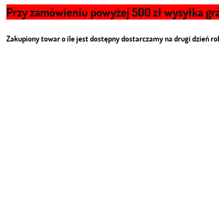
Przy zamówieniu powyżej 500 zł wysyłka gra
Zakupiony towar o ile jest dostępny dostarczamy na drugi dzień r