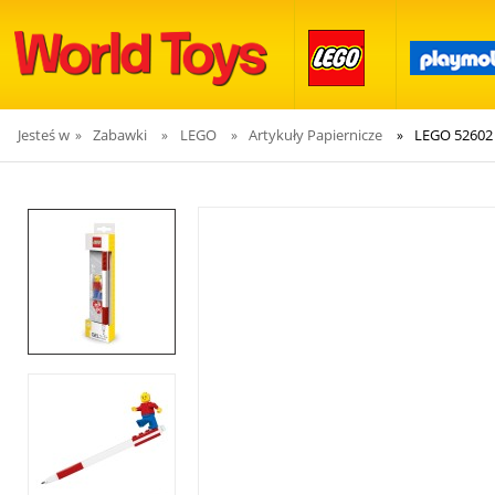
Jesteś w
Zabawki
LEGO
Artykuły Papiernicze
LEGO 52602 
»
»
»
»