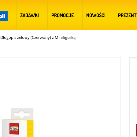
ZABAWKI
PROMOCJE
NOWOŚCI
PREZENT
Długopis żelowy (Czerwony) z Minifigurką