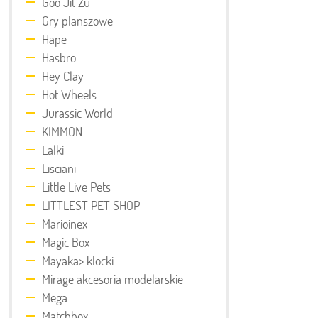
Goo Jit Zu
Gry planszowe
Hape
Hasbro
Hey Clay
Hot Wheels
Jurassic World
KIMMON
Lalki
Lisciani
Little Live Pets
LITTLEST PET SHOP
Marioinex
Magic Box
Mayaka> klocki
Mirage akcesoria modelarskie
Mega
Matchbox