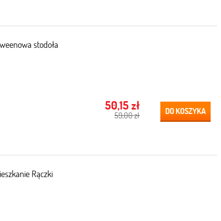
oweenowa stodoła
50,15 zł
DO KOSZYKA
59,00 zł
szkanie Rączki