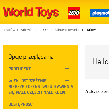
Jesteś w
Zabawki
LEGO
Zainteresowania
Hallowen
»
»
»
»
Opcje przeglądania
Hall
PRODUCENT
WIEK : OSTRZEŻENIE!
NIEBEZPIECZEŃSTWO UDŁAWIENIA
Znaleziono pr
SIĘ. MAŁE CZĘŚCI I MAŁE KULKI.
DOSTĘPNOŚĆ