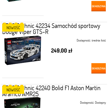
DO KOSZYKA
LEGO Technic 42234 Samochód sportowy
NOWOŚĆ
Dodge Viper GTS-R
Dostępność:
średnia ilość
249,00 zł
DO KOSZYKA
LEGO Technic 42240 Bolid F1 Aston Martin
NOWOŚĆ
Aramco AMR25
Dostępność:
Dostępny