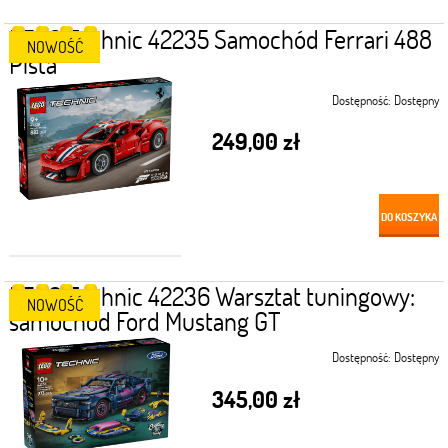
LEGO Technic 42235 Samochód Ferrari 488
NOWOŚĆ
Pista
Dostępność:
Dostępny
249,00 zł
DO KOSZYKA
LEGO Technic 42236 Warsztat tuningowy:
NOWOŚĆ
samochód Ford Mustang GT
Dostępność:
Dostępny
345,00 zł