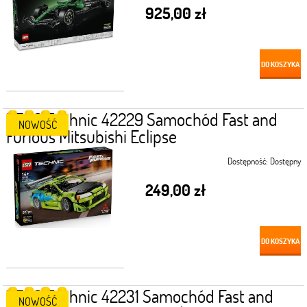
925,00 zł
DO KOSZYKA
LEGO Technic 42229 Samochód Fast and
NOWOŚĆ
Furious Mitsubishi Eclipse
Dostępność:
Dostępny
249,00 zł
DO KOSZYKA
LEGO Technic 42231 Samochód Fast and
NOWOŚĆ