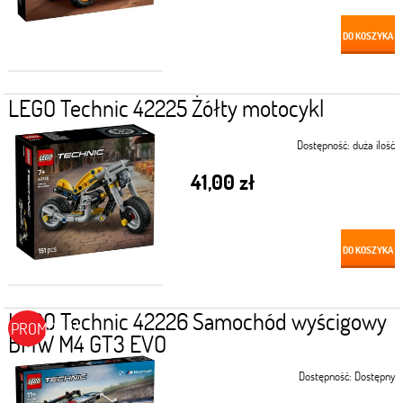
DO KOSZYKA
LEGO Technic 42225 Żółty motocykl
Dostępność:
duża ilość
41,00 zł
DO KOSZYKA
LEGO Technic 42226 Samochód wyścigowy
PROMOCJA
BMW M4 GT3 EVO
Dostępność:
Dostępny