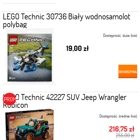
LEGO Technic 30736 Biały wodnosamolot
polybag
Dostępność:
duża ilość
19,00 zł
DO KOSZYKA
LEGO Technic 42227 SUV Jeep Wrangler
PROMOCJA
Rubicon
Dostępność:
średnia ilość
216,75 zł
255,00 zł