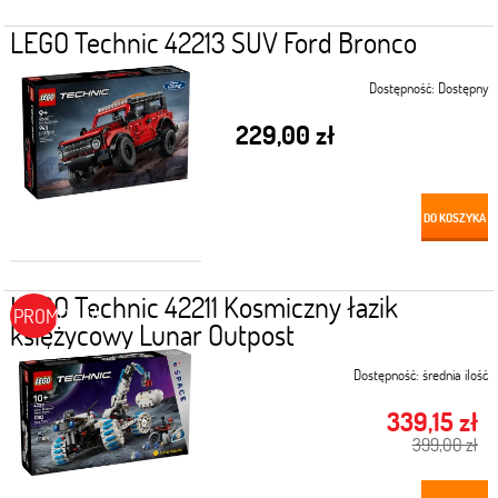
LEGO Technic 42213 SUV Ford Bronco
Dostępność:
Dostępny
229,00 zł
DO KOSZYKA
LEGO Technic 42211 Kosmiczny łazik
PROMOCJA
księżycowy Lunar Outpost
Dostępność:
średnia ilość
339,15 zł
399,00 zł