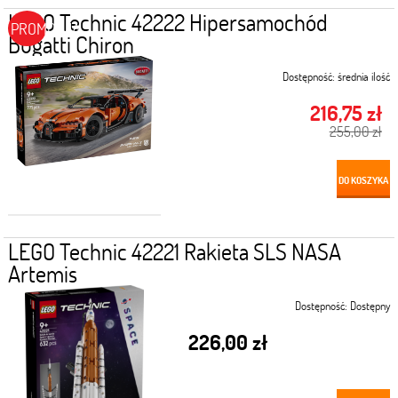
LEGO Technic 42222 Hipersamochód
PROMOCJA
Bugatti Chiron
Dostępność:
średnia ilość
216,75 zł
255,00 zł
DO KOSZYKA
LEGO Technic 42221 Rakieta SLS NASA
Artemis
Dostępność:
Dostępny
226,00 zł