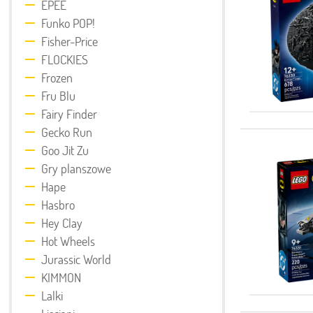
EPEE
Funko POP!
Fisher-Price
FLOCKIES
Frozen
Fru Blu
Fairy Finder
Gecko Run
Goo Jit Zu
Gry planszowe
Hape
Hasbro
Hey Clay
Hot Wheels
Jurassic World
KIMMON
Lalki