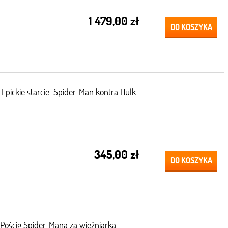
1 479,00 zł
DO KOSZYKA
pickie starcie: Spider-Man kontra Hulk
345,00 zł
DO KOSZYKA
ościg Spider-Mana za więźniarką