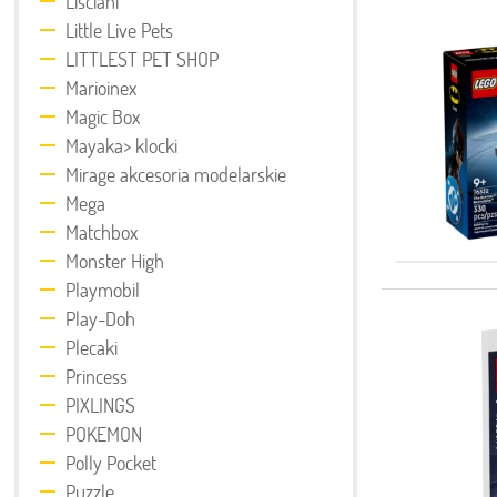
Lisciani
Little Live Pets
LITTLEST PET SHOP
Marioinex
Magic Box
Mayaka> klocki
Mirage akcesoria modelarskie
Mega
Matchbox
Monster High
Playmobil
Play-Doh
Plecaki
Princess
PIXLINGS
POKEMON
Polly Pocket
Puzzle