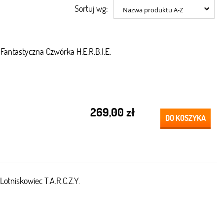
Sortuj wg:
Nazwa produktu A-Z
antastyczna Czwórka H.E.R.B.I.E.
269,00 zł
DO KOSZYKA
tniskowiec T.A.R.C.Z.Y.