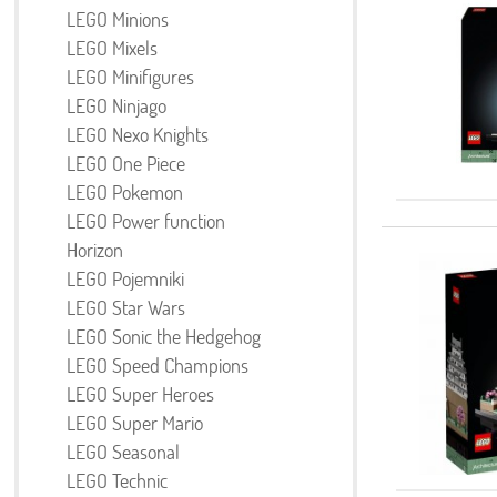
LEGO Minions
LEGO Mixels
LEGO Minifigures
LEGO Ninjago
LEGO Nexo Knights
LEGO One Piece
LEGO Pokemon
LEGO Power function
Horizon
LEGO Pojemniki
LEGO Star Wars
LEGO Sonic the Hedgehog
LEGO Speed Champions
LEGO Super Heroes
LEGO Super Mario
LEGO Seasonal
LEGO Technic