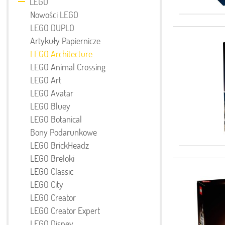
LEGO
Nowości LEGO
LEGO DUPLO
Artykuły Papiernicze
LEGO Architecture
LEGO Animal Crossing
LEGO Art
LEGO Avatar
LEGO Bluey
LEGO Botanical
Bony Podarunkowe
LEGO BrickHeadz
LEGO Breloki
LEGO Classic
LEGO City
LEGO Creator
LEGO Creator Expert
LEGO Disney