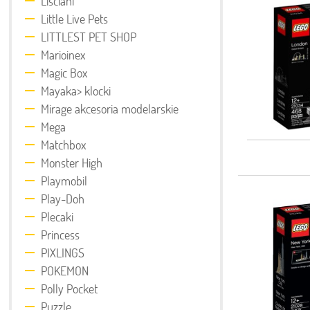
Lisciani
Little Live Pets
LITTLEST PET SHOP
Marioinex
Magic Box
Mayaka> klocki
Mirage akcesoria modelarskie
Mega
Matchbox
Monster High
Playmobil
Play-Doh
Plecaki
Princess
PIXLINGS
POKEMON
Polly Pocket
Puzzle