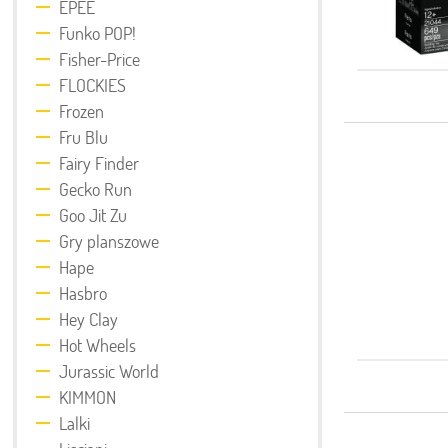
EPEE
Funko POP!
Fisher-Price
FLOCKIES
Frozen
Fru Blu
Fairy Finder
Gecko Run
Goo Jit Zu
Gry planszowe
Hape
Hasbro
Hey Clay
Hot Wheels
Jurassic World
KIMMON
Lalki