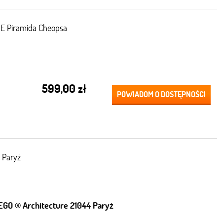
 Piramida Cheopsa
599,00 zł
POWIADOM O DOSTĘPNOŚCI
 Paryż
EGO ® Architecture 21044 Paryż