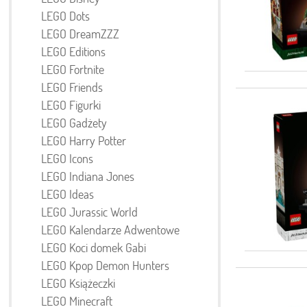
LEGO Dots
LEGO DreamZZZ
LEGO Editions
LEGO Fortnite
LEGO Friends
LEGO Figurki
LEGO Gadżety
LEGO Harry Potter
LEGO Icons
LEGO Indiana Jones
LEGO Ideas
LEGO Jurassic World
LEGO Kalendarze Adwentowe
LEGO Koci domek Gabi
LEGO Kpop Demon Hunters
LEGO Książeczki
LEGO Minecraft