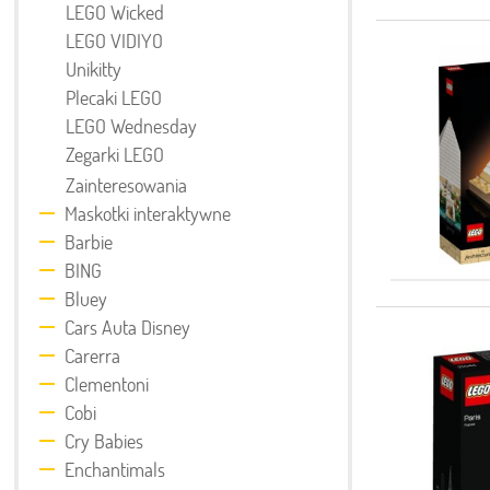
LEGO Wicked
LEGO VIDIYO
Unikitty
Plecaki LEGO
LEGO Wednesday
Zegarki LEGO
Zainteresowania
Maskotki interaktywne
Barbie
BING
Bluey
Cars Auta Disney
Carerra
Clementoni
Cobi
Cry Babies
Enchantimals