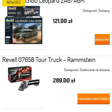
REVELL 63180 Leopard 2A6/A6M
NOWOŚĆ
Dostępność:
Dostępny
121,00 zł
DO KOSZYKA
Revell 07658 Tour Truck - Rammstein
Dostępność:
Oczekiwanie na dostawę
289,00 zł
POWIADOM O DOSTĘPNOŚCI