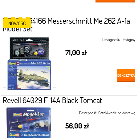
REVELL 64166 Messerschmitt Me 262 A-1a
NOWOŚĆ
Model Set
Dostępność:
Dostępny
71,00 zł
DO KOSZYKA
Revell 64029 F-14A Black Tomcat
Dostępność:
Oczekiwanie na dostawę
56,00 zł