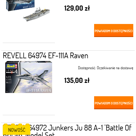
129,00 zł
POWIADOM O DOSTĘPNOŚCI
REVELL 64974 EF-111A Raven
Dostępność:
Oczekiwanie na dostawę
135,00 zł
POWIADOM O DOSTĘPNOŚCI
REVELL 64972 Junkers Ju 88 A-1 'Battle Of
NOWOŚĆ
Britain' Model Set